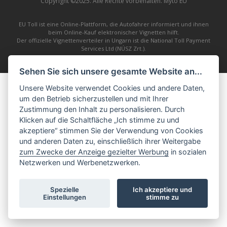
Copyright ©2025. Alle Rechte vorbehalten. Mýto EU
EU Toll ist eine Online-Plattform, die Autofahrer informiert und ihnen
beim Online-Kauf elektronischer Vignetten hilft.
Der offizielle Vignettenverteiler in Ungarn ist die National Toll Payment
Services Ltd (NÚSZ Zrt.).
Sehen Sie sich unsere gesamte Website an...
Unsere Website verwendet Cookies und andere Daten,
um den Betrieb sicherzustellen und mit Ihrer
Zustimmung den Inhalt zu personalisieren. Durch
Klicken auf die Schaltfläche „Ich stimme zu und
akzeptiere“ stimmen Sie der Verwendung von Cookies
und anderen Daten zu, einschließlich ihrer Weitergabe
zum Zwecke der Anzeige gezielter Werbung
in sozialen
Netzwerken und Werbenetzwerken.
Spezielle
Ich akzeptiere und
Einstellungen
stimme zu