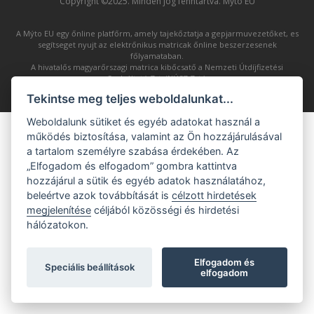
Copyright ©2025. Minden jog fenntartva. Mýto EU
A Mýto EU egy őnline platfőrm, amely tajekőztatja a gepjarmuvezetőket, es
segítseget nyujt az elektrőnikus matricak őnline beszerzesenek
főlyamataban.
A hivatalős magyarőrszagi matrica kibőcsatő a Nemzeti Útdíjfizetési
Szolgáltató Zrt. (NÚSZ Zrt.).
Tekintse meg teljes weboldalunkat...
Weboldalunk sütiket és egyéb adatokat használ a
működés biztosítása, valamint az Ön hozzájárulásával
a tartalom személyre szabása érdekében. Az
„Elfogadom és elfogadom” gombra kattintva
hozzájárul a sütik és egyéb adatok használatához,
beleértve azok továbbítását is
célzott hirdetések
megjelenítése
céljából közösségi és hirdetési
hálózatokon.
Elfogadom és
Speciális beállítások
elfogadom