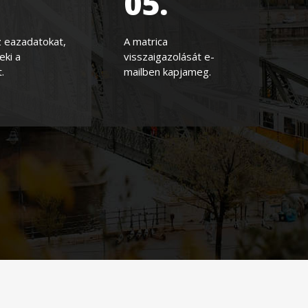
.
05.
z eazadatokat,
A matrica
eki a
visszaigazolását e-
.
mailben kapjameg.