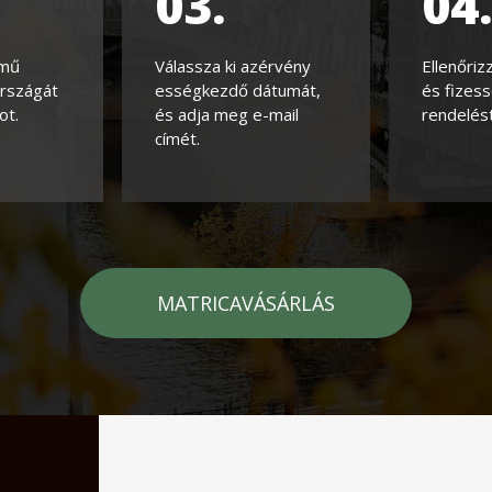
03.
04
rmű
Válassza ki azérvény
Ellenőriz
országát
ességkezdő dátumát,
és fizess
ot.
és adja meg e-mail
rendelést
címét.
MATRICAVÁSÁRLÁS