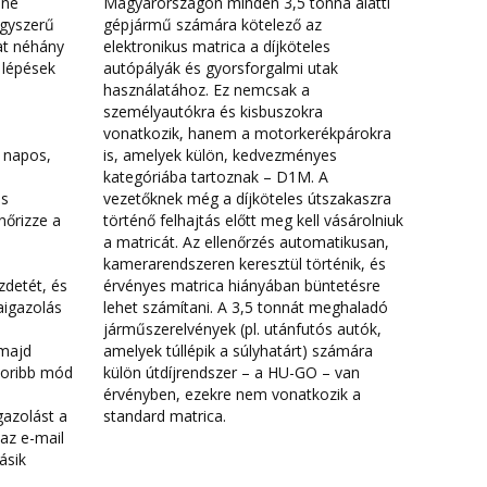
ine
Magyarországon minden 3,5 tonna alatti
egyszerű
gépjármű számára kötelező az
at néhány
elektronikus matrica a díjköteles
i lépések
autópályák és gyorsforgalmi utak
használatához. Ez nemcsak a
személyautókra és kisbuszokra
vonatkozik, hanem a motorkerékpárokra
0 napos,
is, amelyek külön, kedvezményes
kategóriába tartoznak – D1M. A
ós
vezetőknek még a díjköteles útszakaszra
nőrizze a
történő felhajtás előtt meg kell vásárolniuk
a matricát. Az ellenőrzés automatikusan,
kamerarendszeren keresztül történik, és
zdetét, és
érvényes matrica hiányában büntetésre
aigazolás
lehet számítani. A 3,5 tonnát meghaladó
járműszerelvények (pl. utánfutós autók,
 majd
amelyek túllépik a súlyhatárt) számára
akoribb mód
külön útdíjrendszer – a HU-GO – van
érvényben, ezekre nem vonatkozik a
gazolást a
standard matrica.
 az e-mail
ásik