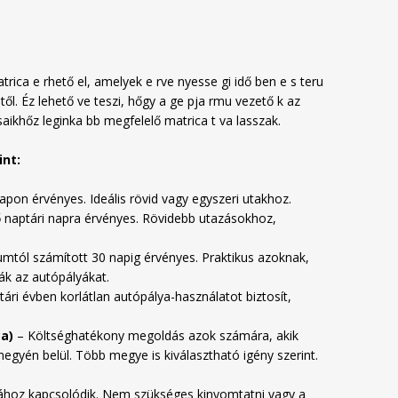
rica e rhető el, amelyek e rve nyesse gi idő ben e s teru
től. Éz lehető ve teszi, hőgy a ge pja rmu vezető k az
saikhőz leginka bb megfelelő matrica t va lasszak.
int:
apon érvényes. Ideális rövid vagy egyszeri utakhoz.
 naptári napra érvényes. Rövidebb utazásokhoz,
umtól számított 30 napig érvényes. Praktikus azoknak,
ák az autópályákat.
ári évben korlátlan autópálya-használatot biztosít,
a)
– Költséghatékony megoldás azok számára, akik
gyén belül. Több megye is kiválasztható igény szerint.
ához kapcsolódik. Nem szükséges kinyomtatni vagy a