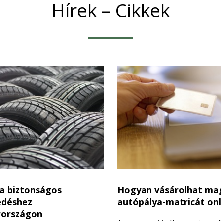
Hírek – Cikkek
a biztonságos
Hogyan vásárolhat ma
edéshez
autópálya-matricát onl
országon