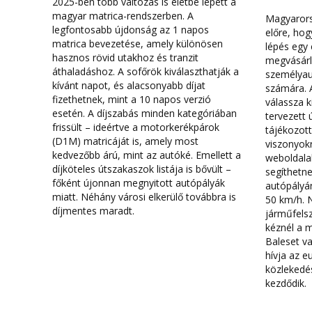
2025-ben több változás is életbe lépett a
magyar matrica-rendszerben. A
Magyarors
legfontosabb újdonság az 1 napos
előre, ho
matrica bevezetése, amely különösen
lépés egy
hasznos rövid utakhoz és tranzit
megvásárl
áthaladáshoz. A sofőrök kiválaszthatják a
személyau
kívánt napot, és alacsonyabb díjat
számára. A
fizethetnek, mint a 10 napos verzió
válassza 
esetén. A díjszabás minden kategóriában
tervezett 
frissült – ideértve a motorkerékpárok
tájékozott
(D1M) matricáját is, amely most
viszonyok
kedvezőbb árú, mint az autóké. Emellett a
weboldalak
díjköteles útszakaszok listája is bővült –
segíthetn
főként újonnan megnyitott autópályák
autópályán
miatt. Néhány városi elkerülő továbbra is
50 km/h. 
díjmentes maradt.
járműfelsz
kéznél a m
Baleset v
hívja az e
közlekedés
kezdődik.