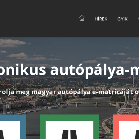
HÍREK
GYIK
onikus autópálya-
rolja meg magyar autópálya e-matricáját o