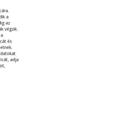
cára.
dik a
ig az
k végzik.
 a
cát és
etnek.
adatokat
icát, adja
ot,