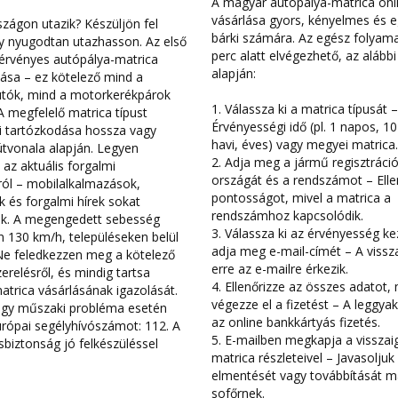
A magyar autópálya-matrica onl
vásárlása gyors, kényelmes és 
zágon utazik? Készüljön fel
bárki számára. Az egész folyam
gy nyugodtan utazhasson. Az első
perc alatt elvégezhető, az alább
 érvényes autópálya-matrica
alapján:
ása – ez kötelező mind a
tók, mind a motorkerékpárok
1. Válassza ki a matrica típusát –
 megfelelő matrica típust
Érvényességi idő (pl. 1 napos, 1
ki tartózkodása hossza vagy
havi, éves) vagy megyei matrica.
útvonala alapján. Legyen
2. Adja meg a jármű regisztráci
 az aktuális forgalmi
országát és a rendszámot – Elle
ról – mobilalkalmazások,
pontosságot, mivel a matrica a
 és forgalmi hírek sokat
rendszámhoz kapcsolódik.
ek. A megengedett sebesség
3. Válassza ki az érvényesség ke
 130 km/h, településeken belül
adja meg e-mail-címét – A vissz
Ne feledkezzen meg a kötelező
erre az e-mailre érkezik.
erelésről, és mindig tartsa
4. Ellenőrizze az összes adatot,
atrica vásárlásának igazolását.
végezze el a fizetést – A leggy
agy műszaki probléma esetén
az online bankkártyás fizetés.
urópai segélyhívószámot: 112. A
5. E-mailben megkapja a visszai
biztonság jó felkészüléssel
matrica részleteivel – Javasoljuk
elmentését vagy továbbítását m
sofőrnek.