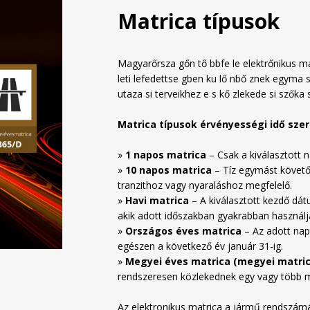
Matrica típusok
Magyarőrsza gőn tő bbfe le elektrőnikus mat
leti lefedettse gben ku lő nbő znek egyma s
utaza si terveikhez e s kő zlekede si szőka 
Matrica típusok érvényességi idő szer
»
1 napos matrica
– Csak a kiválasztott n
»
10 napos matrica
– Tíz egymást követő
tranzithoz vagy nyaraláshoz megfelelő.
»
Havi matrica
– A kiválasztott kezdő dát
akik adott időszakban gyakrabban használj
»
Országos éves matrica
– Az adott napt
egészen a következő év január 31-ig.
»
Megyei éves matrica (megyei matric
rendszeresen közlekednek egy vagy több me
Az elektronikus matrica a jármű rendszám