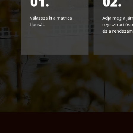
01.
02.
Válassza ki a matrica
Adja meg a já
típusát.
regisztráci ós
és a rendszám