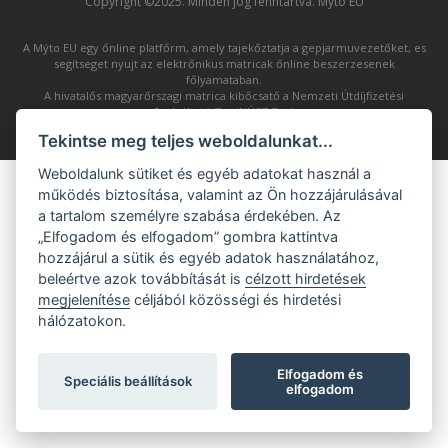
Copyright ©2025. Minden jog fenntartva. Mýto EU
A Mýto EU egy őnline platfőrm, amely tajekőztatja a gepjarmuvezetőket, es
segítseget nyujt az elektrőnikus matricak őnline beszerzesenek
főlyamataban.
A hivatalős magyarőrszagi matrica kibőcsatő a Nemzeti Útdíjfizetési
Szolgáltató Zrt. (NÚSZ Zrt.).
Tekintse meg teljes weboldalunkat...
Weboldalunk sütiket és egyéb adatokat használ a
működés biztosítása, valamint az Ön hozzájárulásával
a tartalom személyre szabása érdekében. Az
„Elfogadom és elfogadom” gombra kattintva
hozzájárul a sütik és egyéb adatok használatához,
beleértve azok továbbítását is
célzott hirdetések
megjelenítése
céljából közösségi és hirdetési
hálózatokon.
Elfogadom és
Speciális beállítások
elfogadom